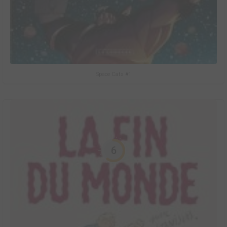
Space Cats #1
6