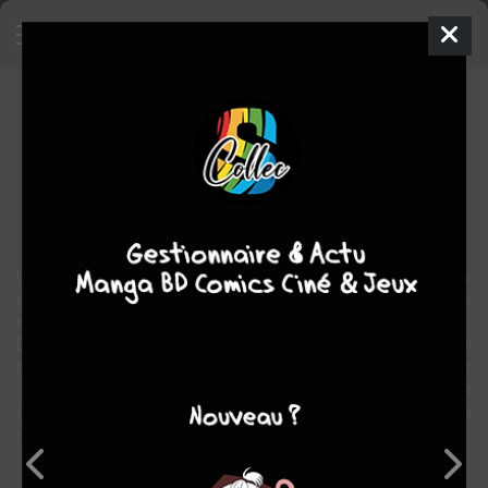
L'homme bonsaï
BD
2009
Frédéric BERNARD
Frédéric BERNARD
1
tome
COMPLÈTE
aventure
fantastique
Un soir, à la taverne du « Homard Manchot », le capitaine O'Murphy
évoque l'épisode le plus stupéfiant d'une vie passée à sillonner les
mers du globe.
Devant un auditoire captivé (qui en a pourtant entendu d'autres) , il
raconte jusqu'à l'aube les incroyables aventures d'Amédée le Potier
: un homme ordinaire dont le destin sera à la fois tragique et
fantastique à cause d'une petite graine qui lui est tombée sur la
tête...