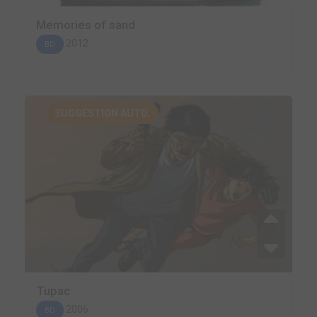
Memories of sand
2012
BD
SUGGESTION AUTO.
Tupac
2006
BD