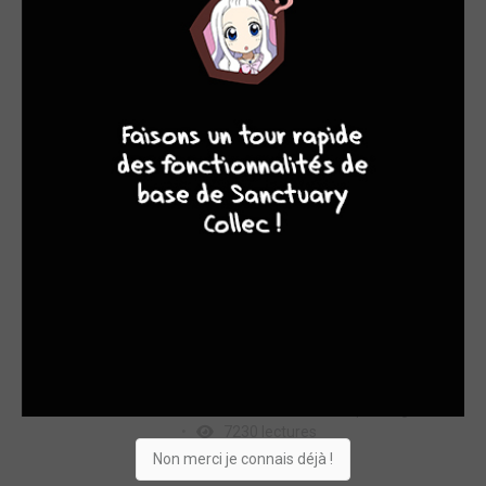
6
10
7
8
Paris Fan Festival 2023 - Le
Compte rendu
dimanche 30 avril 17h50 par
Blackiruah
25472 lectures
Une 2nde édition qui sonne comme un
tournant
CONCOURS : Gagnez des
places pour le Paris Fan Festival
mercredi 29 mars 14h57 par
Neginator
7230 lectures
Non merci je connais déjà !