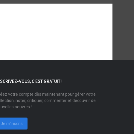
NSCRIVEZ-VOUS, C'EST GRATUIT !
éez votre compte dès maintenant pour gérer votre
llection, noter, critiquer, commenter et découvrir de
uvelles oeuvres !
Je m'inscris