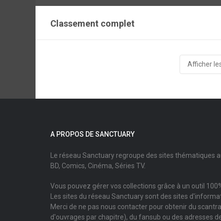
Classement complet
Afficher le
A PROPOS DE SANCTUARY
Le réseau Sanctuary regroupe des sites thématiques 
BD, Comics, Cinéma, Séries TV.
Vous pouvez gérer vos collections grâce à un outil 100%
Les sites du réseau Sanctuary sont des sites d'informati
Merci de ne pas nous contacter pour obtenir du scantr
d'ouvrages par chapitre), du fansub ou des adresses de