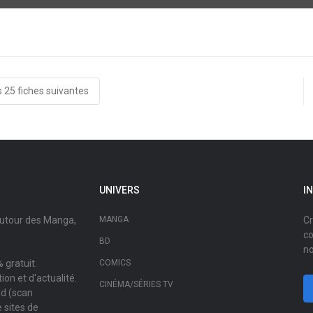
s 25 fiches suivantes
UNIVERS
I
autour des Manga,
MANGA
Cr
co
BD
no
 gratuit.
COMICS
on et d'actualité.
CINÉMA/SÉRIES TV
ad (scan
 sites de