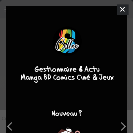
9
Critique de
Renjoh Desperado #6
par
P'tit Citron
le dim. 1 sept. 2019
STAFF
Rédiger une critique
Critique de
Renjoh Desperado #6