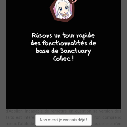
LES FRÈRES ENNEMIS
9
8
9
8
Encore un très beau tome de la série Lore Olympus qui se
déroule sur plus de dix années. J’ai trouvé le rythme plus lent,
plus centré sur l’approfondissement de la connaissance des
personnages que sur l’enchaînement des actions. Ça m’a
beaucoup plu.
Le procès de Perséphone s’achève et conduira à sa
séparation injuste d’avec Hadès. On comprend mieux les
motivations de Zeus pour l’éloigner et on comprend mieux
son vécu à elle, ce qui l’agite en profondeur.
Les thèmes abordés dans ce tome sont modernes : la
gestion (et les bienfaits ) de la colère, le choix du mensonge,
les abus de pouvoir ou la culture du viol. Le point de vue
d’Apollon, incapable de remettre en question sa version des
faits est intéressante (mais révoltante). Et si l’on comprend
Non merci je connais déjà !
mieux l’attitude de Zeus vis à vis de Perséphone, celle-ci n’en