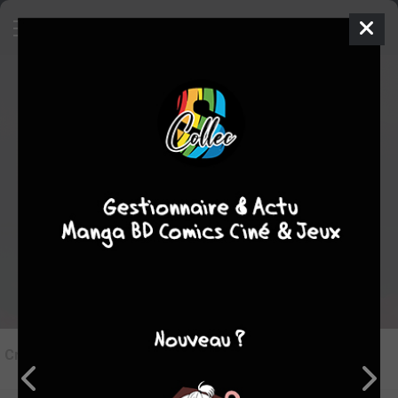
9
Critique de
Lore Olympus #8
par
Korail
le mer. 18 juin 2025
STAFF
Rédiger une critique
Critique de
Lore Olympus #8