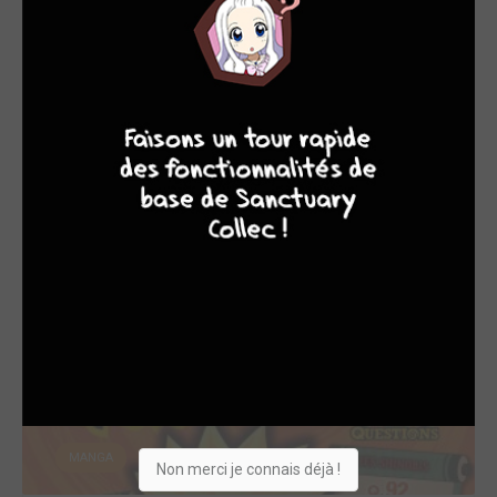
MANGA
9
7
6
6
Sorties manga du 15/03/2019
ven. 15 mars 2019
MANGA
Non merci je connais déjà !