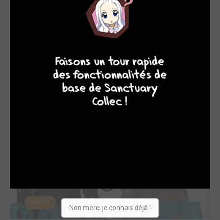
MANGA
9
7
6
6
Sorties manga du 20/03/2019
mer. 20 mars 2019
MANGA
Non merci je connais déjà !