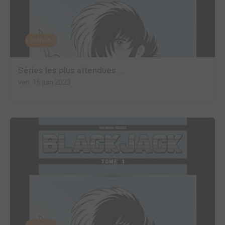
MANGA
Séries les plus attendues ...
ven. 16 juin 2023