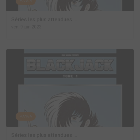
MANGA
Séries les plus attendues ...
ven. 9 juin 2023
MANGA
Séries les plus attendues ...