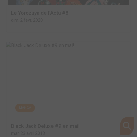
Le Yorozuya de l'Actu #8
dim. 2 févr. 2020
MANGA
Black Jack Deluxe #9 en mai!
mar. 23 avril 2013