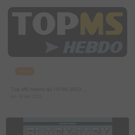
MANGA
Top MS hebdo du 19/06/2023 ...
lun. 26 juin 2023