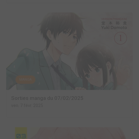
MANGA
Sorties manga du 07/02/2025
ven. 7 févr. 2025