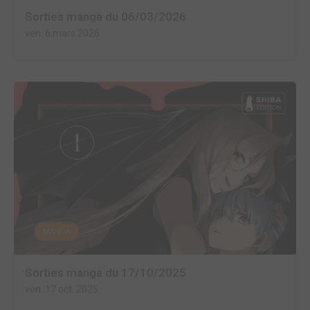
Sorties manga du 06/03/2026
ven. 6 mars 2026
MANGA
Sorties manga du 17/10/2025
ven. 17 oct. 2025