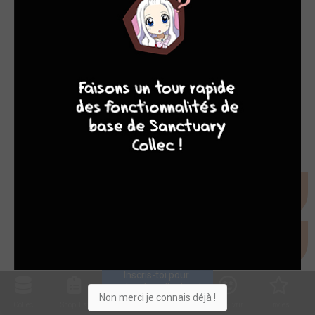
7
9
8
9
Inscris-toi pour 
entrer ta collection !
Non merci je connais déjà !
Collec
Shop. list
Planning
Animes
Découvrir
Envies