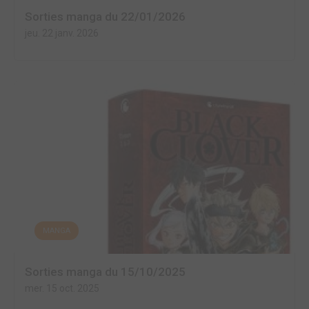
Sorties manga du 22/01/2026
jeu. 22 janv. 2026
MANGA
Sorties manga du 15/10/2025
mer. 15 oct. 2025