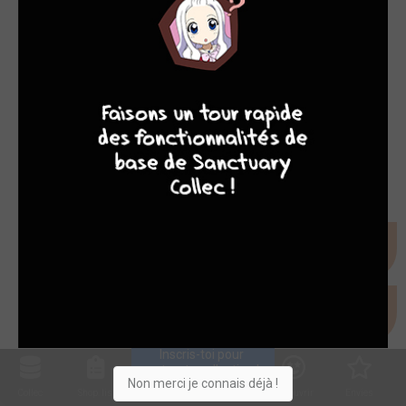
COMICS
8
7
8
7
Instant Dessin 18 : Yildira...
mer. 11 juin 2014
Inscris-toi pour 
entrer ta collection !
Non merci je connais déjà !
Collec
Shop. list
Planning
Animes
Découvrir
Envies