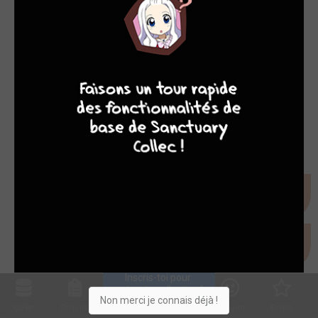
8
10
4
7
Inscris-toi pour 
entrer ta collection !
Non merci je connais déjà !
Collec
Shop. list
Planning
Animes
Découvrir
Envies