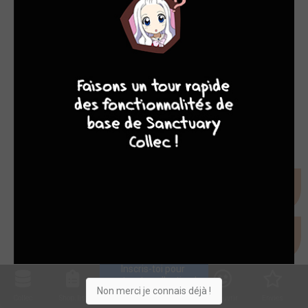
8
9
8
7
Inscris-toi pour 
entrer ta collection !
Non merci je connais déjà !
Collec
Shop. list
Planning
Animes
Découvrir
Envies