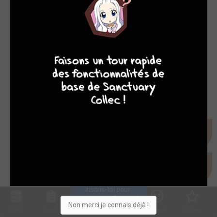
7
8
8
10
Inscris-toi pour 
entrer ta collection !
Non merci je connais déjà !
Collec
Shop. list
Planning
Animes
Découvrir
Envies