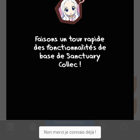
7
9
8
9
Inscris-toi pour 
entrer ta collection !
Non merci je connais déjà !
Collec
Shop. list
Planning
Animes
Découvrir
Envies