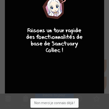
8
10
4
7
Inscris-toi pour 
entrer ta collection !
Non merci je connais déjà !
Collec
Shop. list
Planning
Animes
Découvrir
Envies