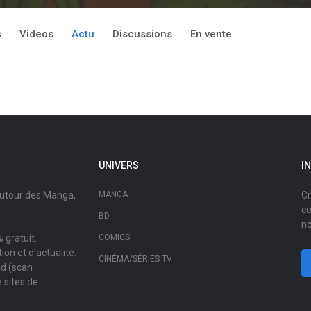
s
Videos
Actu
Discussions
En vente
UNIVERS
I
autour des Manga,
MANGA
Cr
co
BD
no
 gratuit.
COMICS
on et d'actualité.
CINÉMA/SÉRIES TV
ad (scan
 sites de