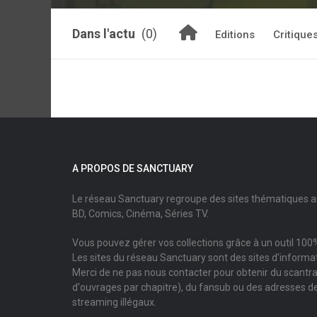
Dans l'actu
(0)
Editions
Critique
A PROPOS DE SANCTUARY
Le réseau Sanctuary regroupe des sites thématiques 
BD, Comics, Cinéma, Séries TV.
Vous pouvez gérer vos collections grâce à un outil 100%
Les sites du réseau Sanctuary sont des sites d'informati
Merci de ne pas nous contacter pour obtenir du scantr
d'ouvrages par chapitre), du fansub ou des adresses de
streaming illégaux.