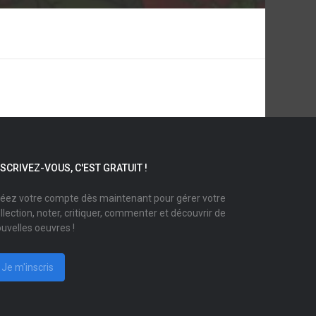
NSCRIVEZ-VOUS, C'EST GRATUIT !
éez votre compte dès maintenant pour gérer votre
llection, noter, critiquer, commenter et découvrir de
uvelles oeuvres !
Je m'inscris