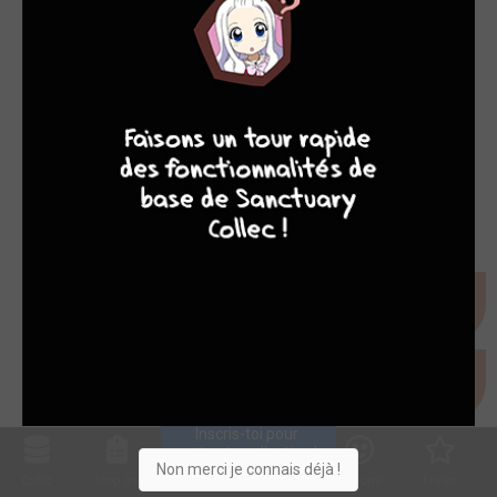
7
8
8
10
Inscris-toi pour 
entrer ta collection !
Non merci je connais déjà !
Collec
Shop. list
Planning
Animes
Découvrir
Envies