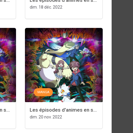
 s...
Les épisodes d'animes en s...
dim. 18 déc. 2022
MANGA
 s...
Les épisodes d'animes en s...
dim. 20 nov. 2022