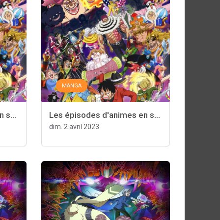
MANGA
 s...
Les épisodes d'animes en s...
dim. 2 avril 2023