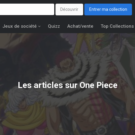
Découvrir
Entrer ma collection
Jeux de société
Quizz
Achat/vente
Top Collections
Les articles sur One Piece