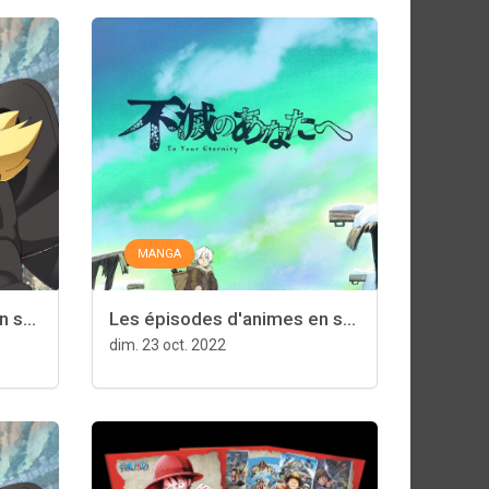
MANGA
 s...
Les épisodes d'animes en s...
dim. 23 oct. 2022