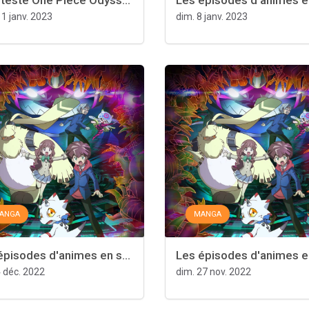
 testé One Piece Odyss...
Les épisodes d'animes en
11 janv. 2023
dim. 8 janv. 2023
ANGA
MANGA
épisodes d'animes en s...
Les épisodes d'animes en
4 déc. 2022
dim. 27 nov. 2022