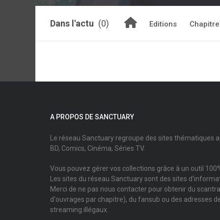
Dans l'actu
(0)
Editions
Chapitre
A PROPOS DE SANCTUARY
Le réseau Sanctuary regroupe des sites thématiques 
BD, Comics, Cinéma, Séries TV.
Vous pouvez gérer vos collections grâce à un outil 100%
Les sites du réseau Sanctuary sont des sites d'informati
Merci de ne pas nous contacter pour obtenir du scantr
d'ouvrages par chapitre), du fansub ou des adresses de
streaming illégaux.