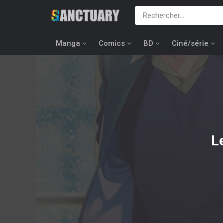
Manga
Comics
BD
Ciné/série
L