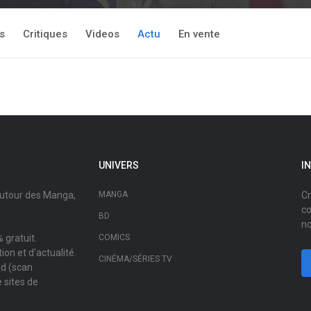
s
Critiques
Videos
Actu
En vente
UNIVERS
I
autour des Manga,
MANGA
Cr
co
BD
no
 gratuit.
COMICS
on et d'actualité.
CINÉMA/SÉRIES TV
ad (scan
 sites de