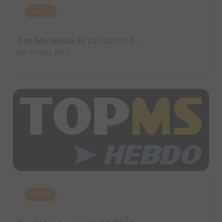
MANGA
Top MS hebdo du 27/02/2017 ...
lun. 6 mars 2017
MANGA