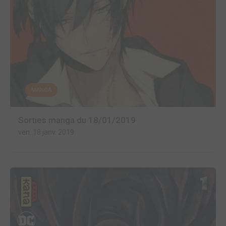
MANGA
Sorties manga du 18/01/2019
ven. 18 janv. 2019