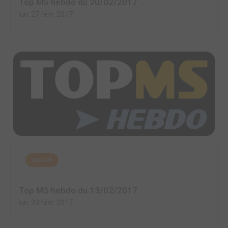
Top MS hebdo du 20/02/2017 ...
lun. 27 févr. 2017
MANGA
Top MS hebdo du 13/02/2017 ...
lun. 20 févr. 2017