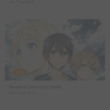
ven. 15 juil. 2016
MANGA
Nouvel arc Sword art Online...
mar. 14 juin 2016