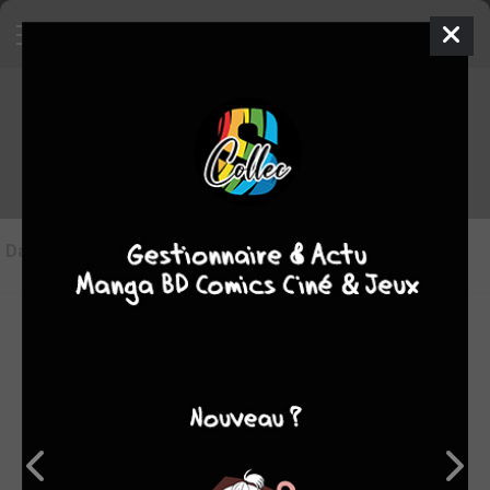
Les articles sur Sword Art Online -
Progressive
Dans l'actu
(18)