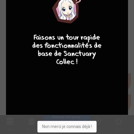
MANGA
8
7
8
7
Sorties BD du 28/04/2023
ven. 28 avril 2023
Inscris-toi pour 
entrer ta collection !
Non merci je connais déjà !
Collec
Shop. list
Planning
Animes
Découvrir
Envies