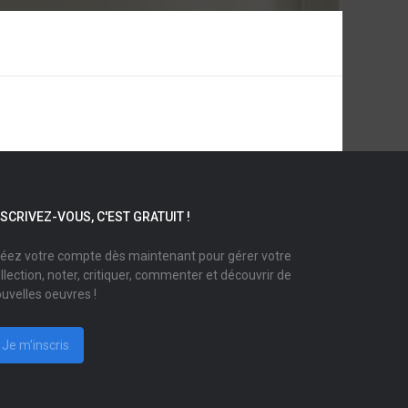
NSCRIVEZ-VOUS, C'EST GRATUIT !
éez votre compte dès maintenant pour gérer votre
llection, noter, critiquer, commenter et découvrir de
uvelles oeuvres !
Je m'inscris