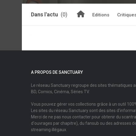
Dans l'actu
(0)
Editions
Critique
A PROPOS DE SANCTUARY
Le réseau Sanctuary regroupe des sites thématiques 
BD, Comics, Cinéma, Séries TV.
Vous pouvez gérer vos collections grâce à un outil 100%
Les sites du réseau Sanctuary sont des sites d'informati
Merci de ne pas nous contacter pour obtenir du scantr
d'ouvrages par chapitre), du fansub ou des adresses de
streaming illégaux.