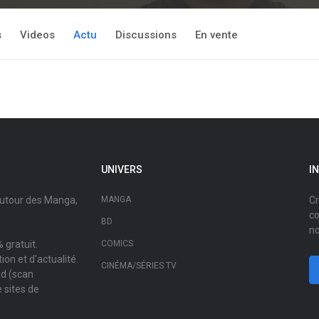
s
Videos
Actu
Discussions
En vente
UNIVERS
I
autour des Manga,
MANGA
Cr
co
BD
no
 gratuit.
COMICS
on et d'actualité.
CINÉMA/SÉRIES TV
ad (scan
 sites de