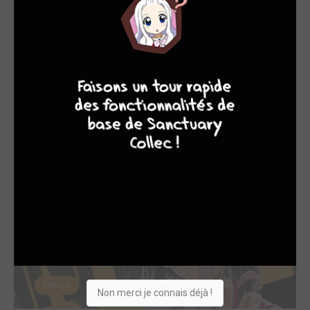
MANGA
9
8
9
8
Sorties manga du 04/07/2018
mer. 4 juil. 2018
MANGA
Non merci je connais déjà !