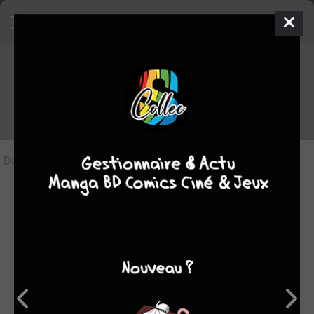
Les articles sur The testament of
sister new Devil - Storm!
Dans l'actu
(5)