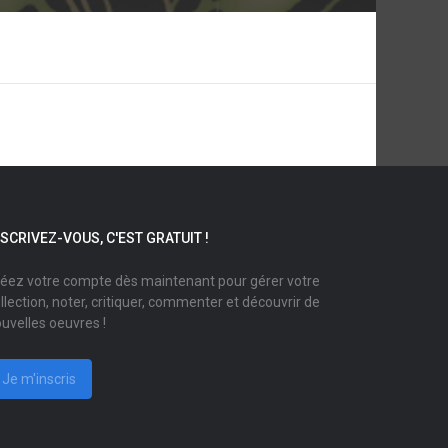
NSCRIVEZ-VOUS, C'EST GRATUIT !
éez votre compte dès maintenant pour gérer votre
llection, noter, critiquer, commenter et découvrir de
uvelles oeuvres !
Je m'inscris