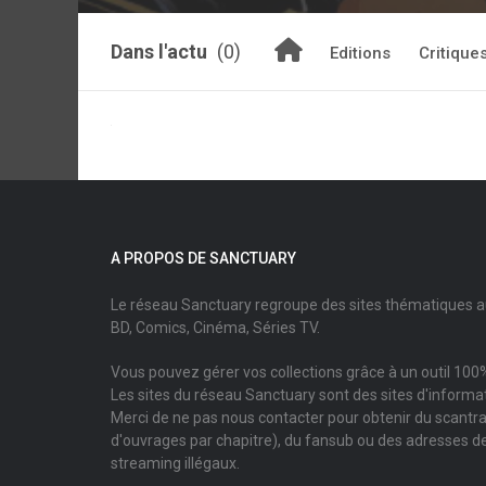
Dans l'actu
(0)
Editions
Critique
A PROPOS DE SANCTUARY
Le réseau Sanctuary regroupe des sites thématiques 
BD, Comics, Cinéma, Séries TV.
Vous pouvez gérer vos collections grâce à un outil 100%
Les sites du réseau Sanctuary sont des sites d'informati
Merci de ne pas nous contacter pour obtenir du scantr
d'ouvrages par chapitre), du fansub ou des adresses de
streaming illégaux.