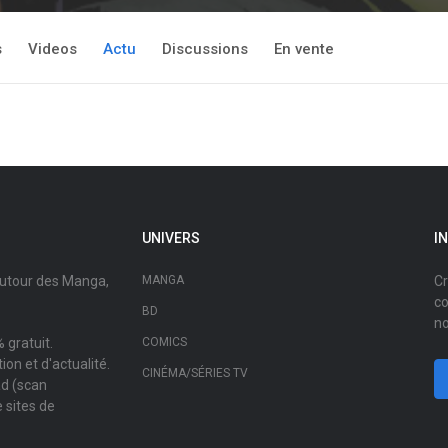
s
Videos
Actu
Discussions
En vente
UNIVERS
I
autour des Manga,
MANGA
Cr
co
BD
no
 gratuit.
COMICS
on et d'actualité.
CINÉMA/SÉRIES TV
ad (scan
 sites de