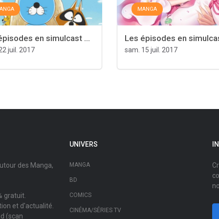
ANGA
MANGA
épisodes en simulcast ...
Les épisodes en simulcast
2 juil. 2017
sam. 15 juil. 2017
UNIVERS
I
autour des Manga,
MANGA
Cr
co
BD
no
 gratuit.
COMICS
on et d'actualité.
CINÉMA/SÉRIES TV
ad (scan