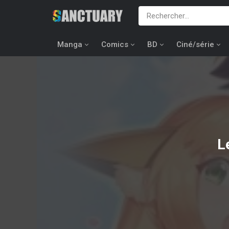
Manga
Comics
BD
Ciné/série
L