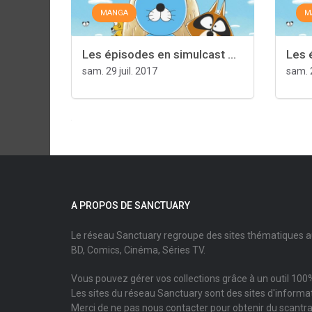
MANGA
M
Les épisodes en simulcast ...
Les 
sam. 29 juil. 2017
sam. 2
A PROPOS DE SANCTUARY
Le réseau Sanctuary regroupe des sites thématiques 
BD, Comics, Cinéma, Séries TV.
Vous pouvez gérer vos collections grâce à un outil 100%
Les sites du réseau Sanctuary sont des sites d'informati
Merci de ne pas nous contacter pour obtenir du scantr