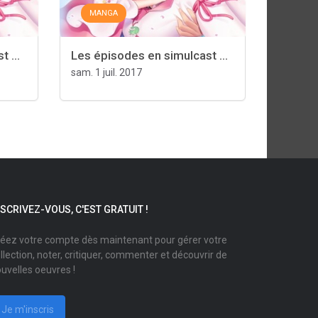
MANGA
 ...
Les épisodes en simulcast ...
sam. 1 juil. 2017
NSCRIVEZ-VOUS, C'EST GRATUIT !
éez votre compte dès maintenant pour gérer votre
llection, noter, critiquer, commenter et découvrir de
uvelles oeuvres !
Je m'inscris