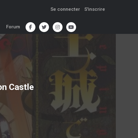
Se connecter
S'inscrire
Forum
on Castle