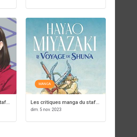
MANGA
af...
Les critiques manga du staf...
dim. 5 nov. 2023