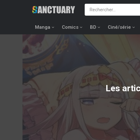
Manga
Comics
BD
Ciné/série
Les arti