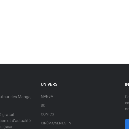
UNIVERS
I
autour des Manga,
MANGA
Cr
co
BD
no
 gratuit.
COMICS
on et d'actualité.
CINÉMA/SÉRIES TV
ad (scan