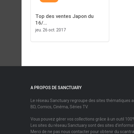
Top des ventes Japon du
16/...
jeu. 26 oct. 2017
A PROPOS DE SANCTUARY
Le réseau Sanctuary regroupe des sites thématiques 
BD, Comics, Cinéma, Séries TV.
Vous pouvez gérer vos collections grâce à un outil 100%
Les sites du réseau Sanctuary sont des sites d'informati
Merci de ne pas nous contacter pour obtenir du scantr