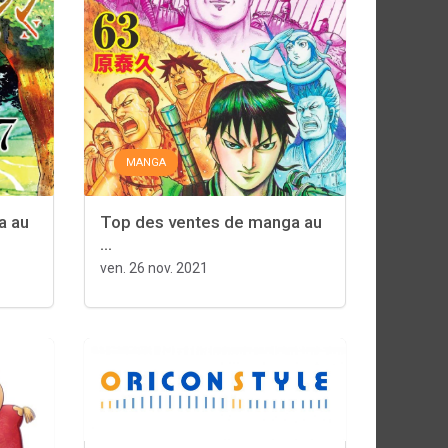
MANGA
a au
Top des ventes de manga au
...
ven. 26 nov. 2021