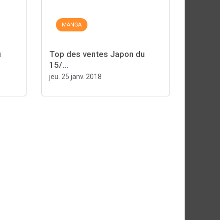
MANGA
u
Top des ventes Japon du
15/...
jeu. 25 janv. 2018