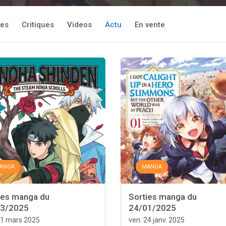
res
Critiques
Videos
Actu
En vente
ANGA
MANGA
ies manga du
Sorties manga du
03/2025
24/01/2025
21 mars 2025
ven. 24 janv. 2025