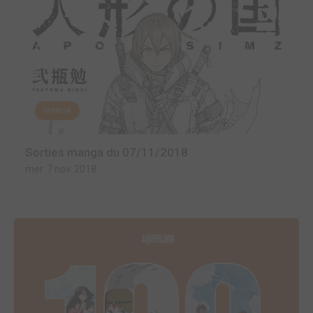
MANGA
Sorties manga du 07/11/2018
mer. 7 nov. 2018