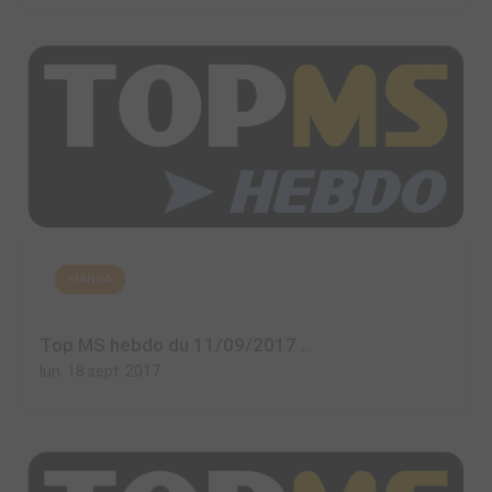
MANGA
Top MS hebdo du 11/09/2017 ...
lun. 18 sept. 2017