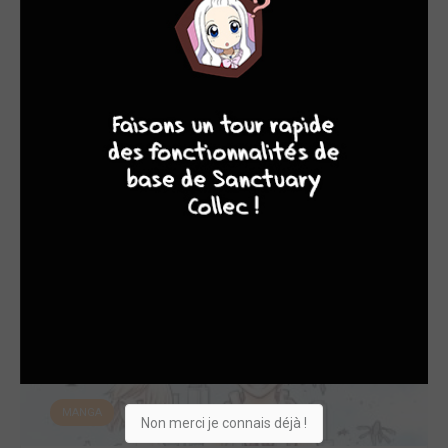
MANGA
8
9
8
9
Sorties manga du 28/08/2019
mer. 28 août 2019
MANGA
Non merci je connais déjà !