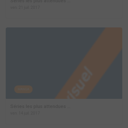
Séries les plus attendues ...
ven. 21 juil. 2017
MANGA
Séries les plus attendues ...
ven. 14 juil. 2017