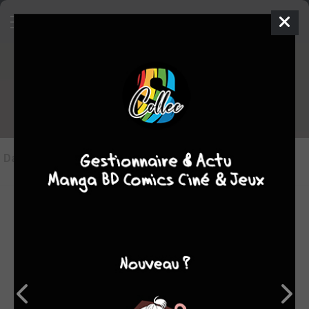
Les articles sur GTO
Dans l'actu
(34)