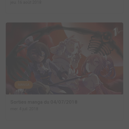
jeu. 16 août 2018
MANGA
Sorties manga du 04/07/2018
mer. 4 juil. 2018