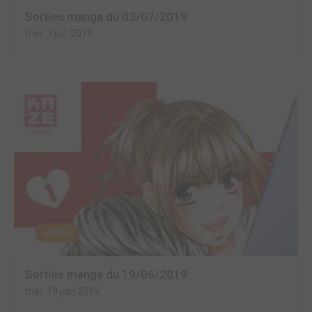
Sorties manga du 03/07/2019
mer. 3 juil. 2019
MANGA
Sorties manga du 19/06/2019
mer. 19 juin 2019