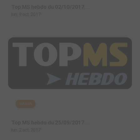
Top MS hebdo du 02/10/2017 ...
lun. 9 oct. 2017
MANGA
Top MS hebdo du 25/09/2017 ...
lun. 2 oct. 2017