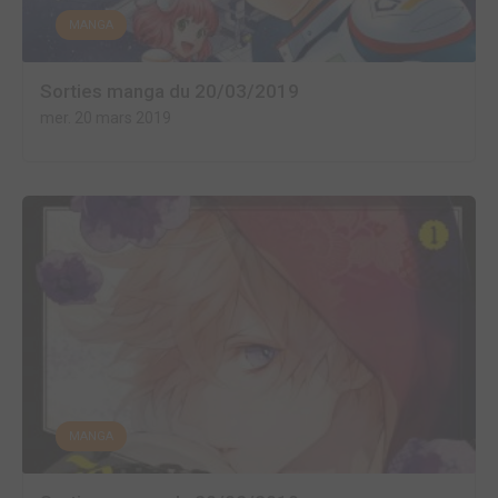
MANGA
Sorties manga du 20/03/2019
mer. 20 mars 2019
MANGA