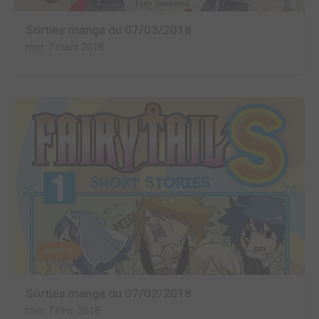
Sorties manga du 07/03/2018
mer. 7 mars 2018
MANGA
Sorties manga du 07/02/2018
mer. 7 févr. 2018