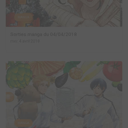
MANGA
Sorties manga du 04/04/2018
mer. 4 avril 2018
MANGA