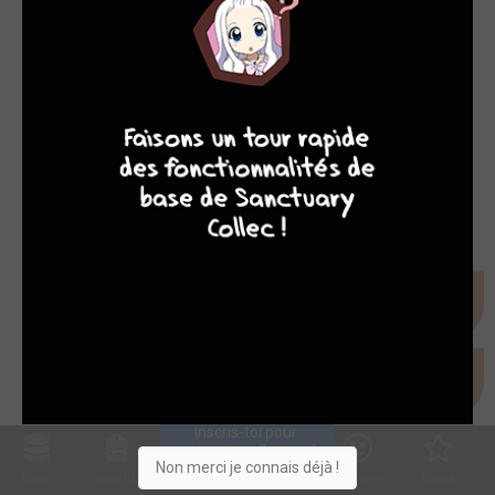
8
10
4
7
Inscris-toi pour 
entrer ta collection !
Non merci je connais déjà !
Collec
Shop. list
Planning
Animes
Découvrir
Envies