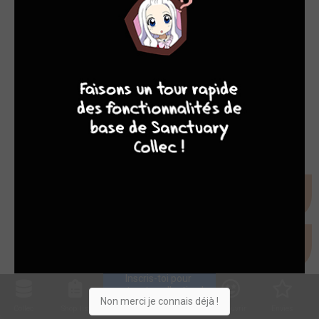
9
7
6
6
Inscris-toi pour 
entrer ta collection !
Non merci je connais déjà !
Collec
Shop. list
Planning
Animes
Découvrir
Envies