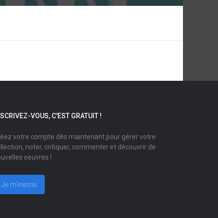
NSCRIVEZ-VOUS, C'EST GRATUIT !
éez votre compte dès maintenant pour gérer votre
llection, noter, critiquer, commenter et découvrir de
uvelles oeuvres !
Je m'inscris