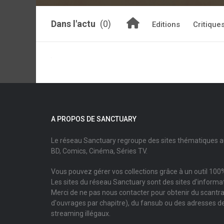
Dans l'actu
(0)
Editions
Critique
A PROPOS DE SANCTUARY
Le réseau Sanctuary regroupe des sites thématiques 
BD, Comics, Cinéma, Séries TV.
Vous pouvez gérer vos collections grâce à un outil 100%
Les sites du réseau Sanctuary sont des sites d'informati
Merci de ne pas nous contacter pour obtenir du scantr
d'ouvrages par chapitre), du fansub ou des adresses de
streaming illégaux.