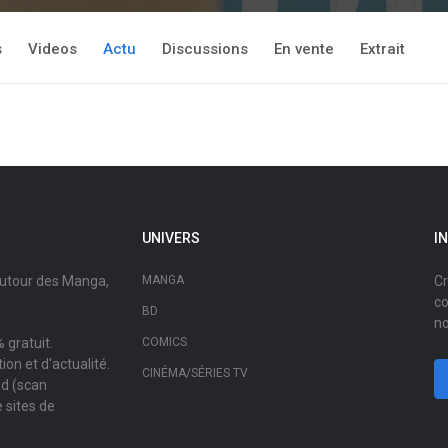
s
Videos
Actu
Discussions
En vente
Extrait
UNIVERS
I
autour des Manga,
MANGA
Cr
co
BD
no
 gratuit.
COMICS
on et d'actualité.
CINÉMA/SÉRIES TV
ad (scan
 sites de