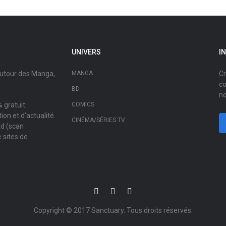
UNIVERS
I
autour des Manga,
MANGA
Cr
co
BD
no
 gratuit.
COMICS
on et d'actualité.
CINÉMA/SÉRIES TV
ad (scan
 sites de
Copyright © 2017
Sanctuary
. Tous droits réservés.