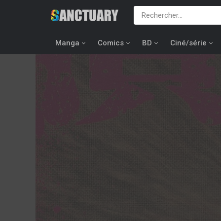
Manga
Comics
BD
Ciné/série