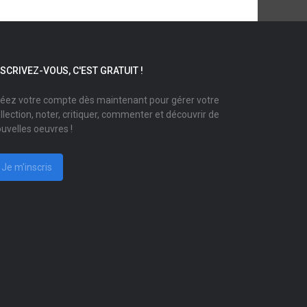
NSCRIVEZ-VOUS, C'EST GRATUIT !
éez votre compte dès maintenant pour gérer votre
llection, noter, critiquer, commenter et découvrir de
uvelles oeuvres !
Je m'inscris