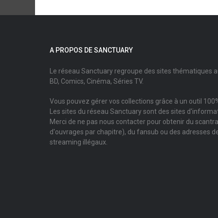
A PROPOS DE SANCTUARY
Le réseau Sanctuary regroupe des sites thématiques 
BD, Comics, Cinéma, Séries TV.
Vous pouvez gérer vos collections grâce à un outil 100%
Les sites du réseau Sanctuary sont des sites d'informati
Merci de ne pas nous contacter pour obtenir du scantr
d'ouvrages par chapitre), du fansub ou des adresses de
streaming illégaux.