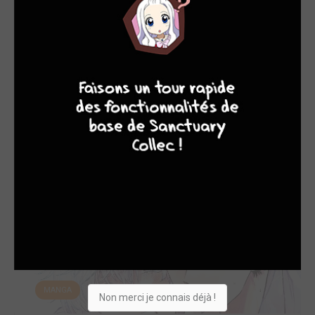
MANGA
7
6
4
9
Sorties manga du 30/04/2026
jeu. 30 avril 2026
MANGA
Non merci je connais déjà !