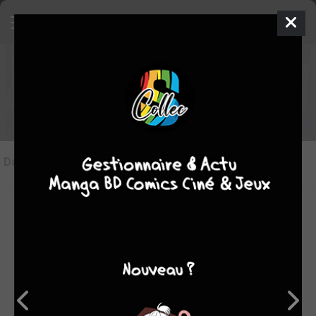
Les articles sur Classroom of the
Elite
Dans l'actu
(9)