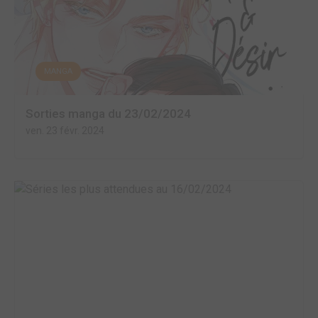
MANGA
Sorties manga du 23/02/2024
ven. 23 févr. 2024