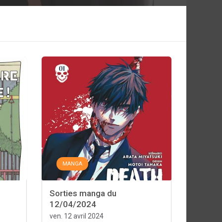
MANGA
Sorties manga du
12/04/2024
ven. 12 avril 2024