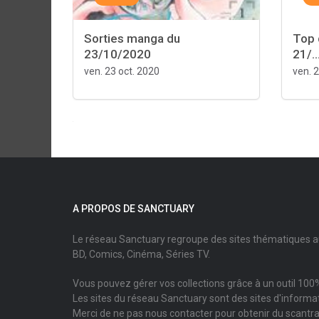
Sorties manga du
Top 
23/10/2020
21/..
ven. 23 oct. 2020
ven. 2
A PROPOS DE SANCTUARY
Le réseau Sanctuary regroupe des sites thématiques 
BD, Comics, Cinéma, Séries TV.
Vous pouvez gérer vos collections grâce à un outil 100%
Les sites du réseau Sanctuary sont des sites d'informati
Merci de ne pas nous contacter pour obtenir du scantr