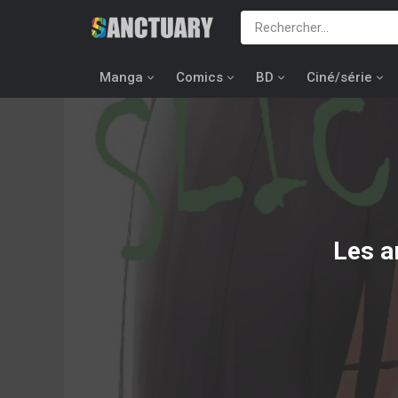
Manga
Comics
BD
Ciné/série
Les a