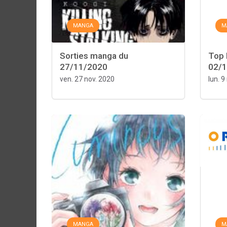
MANGA
M
Sorties manga du
Top 
27/11/2020
02/1
ven. 27 nov. 2020
lun. 9
MANGA
M