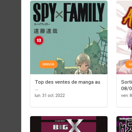
MANGA
M
Top des ventes de manga au
Sort
...
08/
lun. 31 oct. 2022
ven. 8