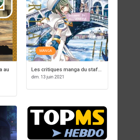
MANGA
a au
Les critiques manga du staf...
dim. 13 juin 2021