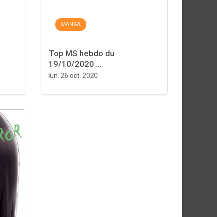
MANGA
Top MS hebdo du
19/10/2020 ...
lun. 26 oct. 2020