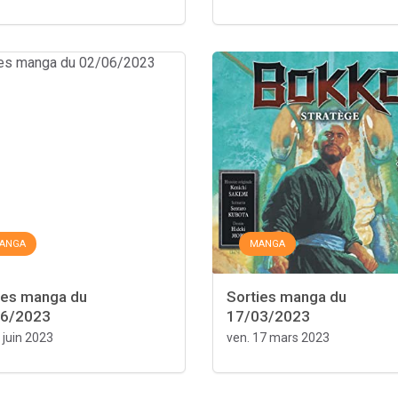
ANGA
MANGA
ies manga du
Sorties manga du
06/2023
17/03/2023
 juin 2023
ven. 17 mars 2023