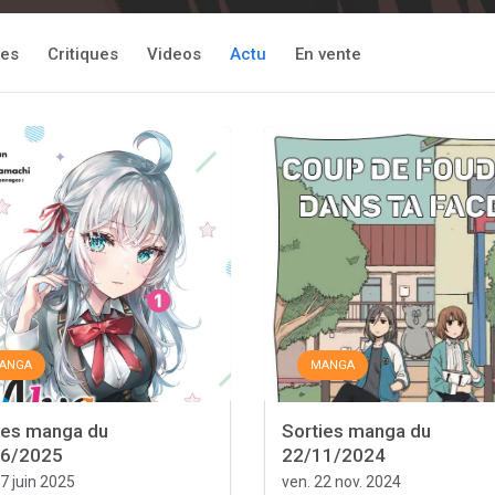
res
Critiques
Videos
Actu
En vente
ANGA
MANGA
ies manga du
Sorties manga du
06/2025
22/11/2024
7 juin 2025
ven. 22 nov. 2024