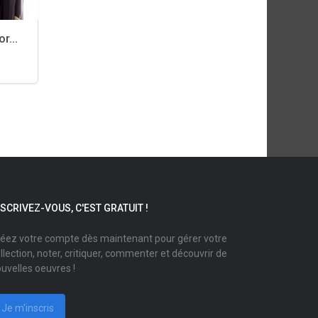
r...
NSCRIVEZ-VOUS, C'EST GRATUIT !
éez votre compte dès maintenant pour gérer votre
llection, noter, critiquer, commenter et découvrir de
uvelles oeuvres !
Je m'inscris