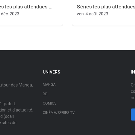
s les plus attendues ...
Séries les plus attendues 
1 déc. 2023
ven. 4 août 2023
UNIVERS
I
autour des Manga,
MANGA
Cr
co
BD
no
 gratuit.
COMICS
on et d'actualité.
CINÉMA/SÉRIES TV
ad (scan
 sites de