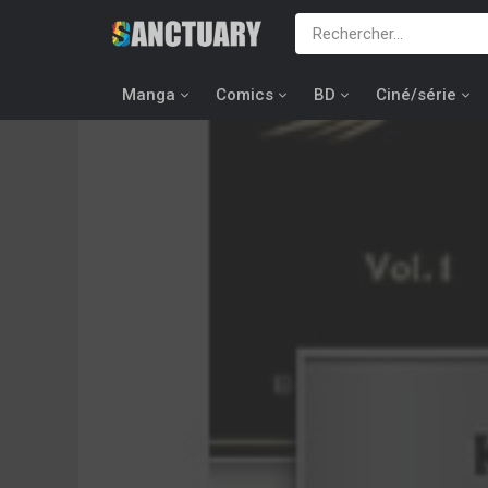
Manga
Comics
BD
Ciné/série