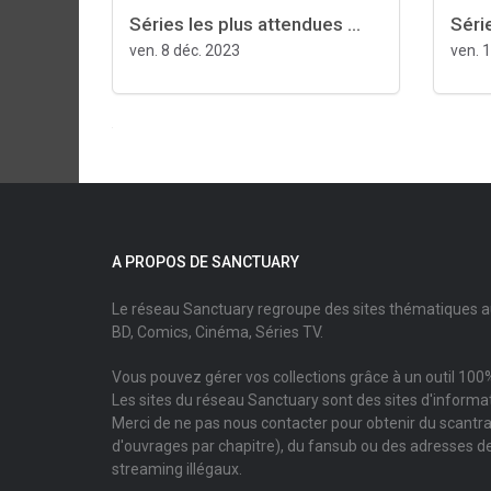
Séries les plus attendues ...
Série
ven. 8 déc. 2023
ven. 
A PROPOS DE SANCTUARY
Le réseau Sanctuary regroupe des sites thématiques 
BD, Comics, Cinéma, Séries TV.
Vous pouvez gérer vos collections grâce à un outil 100%
Les sites du réseau Sanctuary sont des sites d'informati
Merci de ne pas nous contacter pour obtenir du scantr
d'ouvrages par chapitre), du fansub ou des adresses de
streaming illégaux.