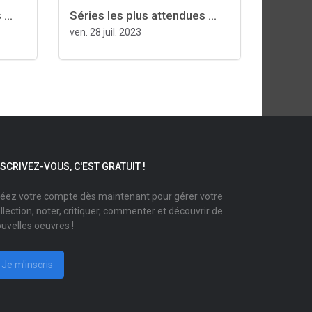
...
Séries les plus attendues ...
ven. 28 juil. 2023
NSCRIVEZ-VOUS, C'EST GRATUIT !
éez votre compte dès maintenant pour gérer votre
llection, noter, critiquer, commenter et découvrir de
uvelles oeuvres !
Je m'inscris