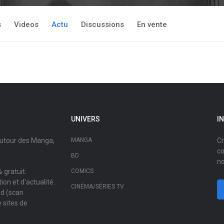
s
Videos
Actu
Discussions
En vente
UNIVERS
I
autour des Manga,
MANGA
Cr
co
BD
no
 gratuit.
COMICS
on et d'actualité.
CINÉMA/SÉRIES TV
ad (scan
 sites de