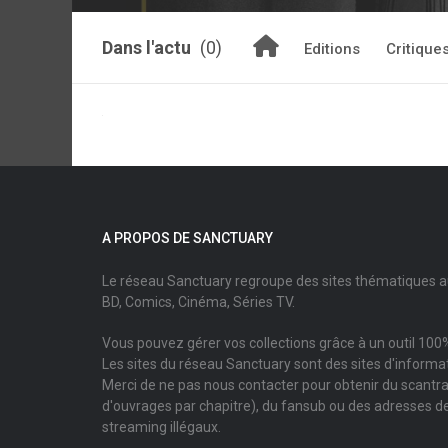
Dans l'actu
(0)
Editions
Critique
A PROPOS DE SANCTUARY
Le réseau Sanctuary regroupe des sites thématiques 
BD, Comics, Cinéma, Séries TV.
Vous pouvez gérer vos collections grâce à un outil 100%
Les sites du réseau Sanctuary sont des sites d'informati
Merci de ne pas nous contacter pour obtenir du scantr
d'ouvrages par chapitre), du fansub ou des adresses de
streaming illégaux.