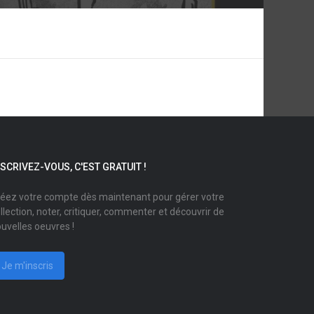
NSCRIVEZ-VOUS, C'EST GRATUIT !
éez votre compte dès maintenant pour gérer votre
llection, noter, critiquer, commenter et découvrir de
uvelles oeuvres !
Je m'inscris