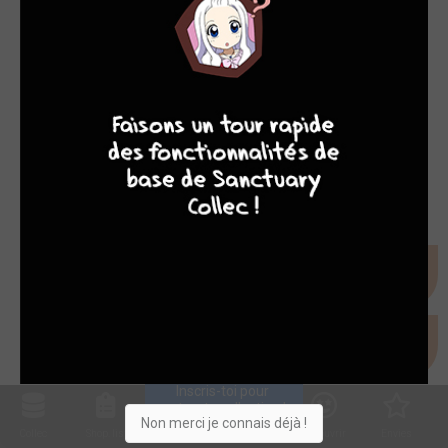
9
8
9
8
Inscris-toi pour 
entrer ta collection !
Non merci je connais déjà !
Collec
Shop. list
Planning
Animes
Découvrir
Envies