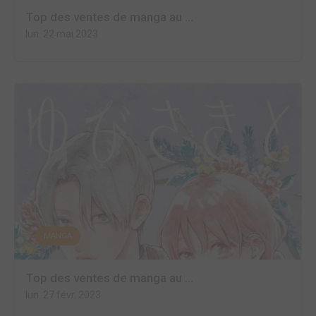
Top des ventes de manga au ...
lun. 22 mai 2023
MANGA
Top des ventes de manga au ...
lun. 27 févr. 2023