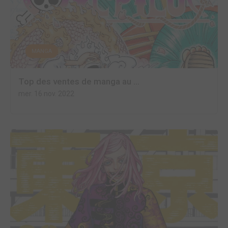
MANGA
Top des ventes de manga au ...
mer. 16 nov. 2022