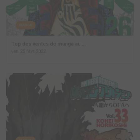
MANGA
Top des ventes de manga au ...
ven. 25 févr. 2022