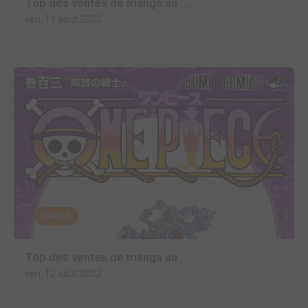
Top des ventes de manga au ...
ven. 19 août 2022
MANGA
Top des ventes de manga au ...
ven. 12 août 2022