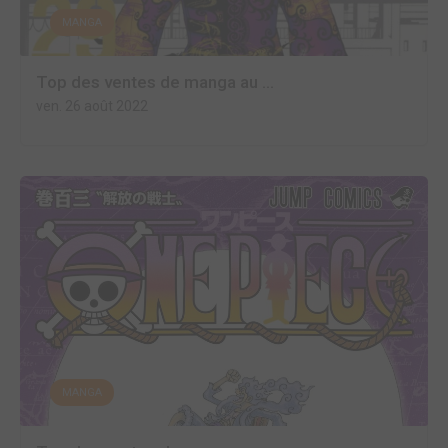
MANGA
Top des ventes de manga au ...
ven. 26 août 2022
MANGA