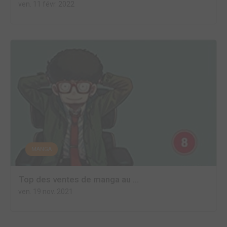
ven. 11 févr. 2022
MANGA
Top des ventes de manga au ...
ven. 19 nov. 2021