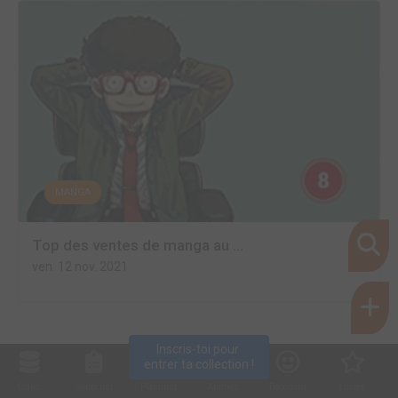
MANGA
Top des ventes de manga au ...
ven. 12 nov. 2021
Inscris-toi pour 
entrer ta collection !
Collec
Shop. list
Planning
Animes
Découvrir
Envies