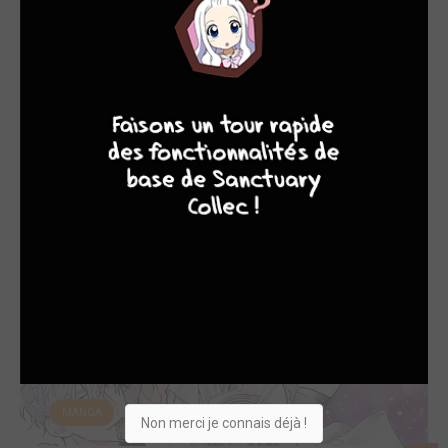
MANGA
9
8
9
8
Sorties manga du 11/12/2023
lun. 11 déc. 2023
MANGA
Non merci je connais déjà !