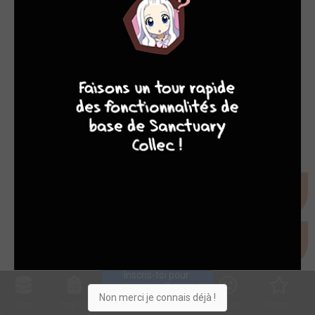
8
7
8
7
Inscris-toi pour 
entrer ta collection !
Non merci je connais déjà !
Collec
Shop. list
Planning
Animes
Découvrir
Envies