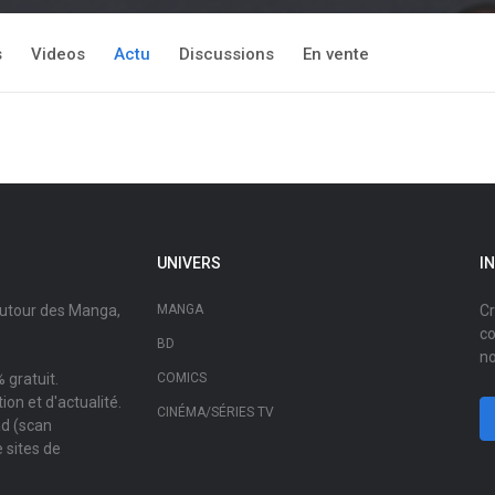
s
Videos
Actu
Discussions
En vente
UNIVERS
I
autour des Manga,
MANGA
Cr
co
BD
no
 gratuit.
COMICS
on et d'actualité.
CINÉMA/SÉRIES TV
ad (scan
 sites de