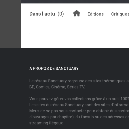
Dans l'actu
(0)
Editions
Critique
A PROPOS DE SANCTUARY
Le réseau Sanctuary regroupe des sites thématiques 
BD, Comics, Cinéma, Séries TV.
Vous pouvez gérer vos collections grâce à un outil 100%
Les sites du réseau Sanctuary sont des sites d'informati
Merci de ne pas nous contacter pour obtenir du scantr
d'ouvrages par chapitre), du fansub ou des adresses de
streaming illégaux.