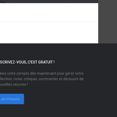
NSCRIVEZ-VOUS, C'EST GRATUIT !
éez votre compte dès maintenant pour gérer votre
llection, noter, critiquer, commenter et découvrir de
uvelles oeuvres !
Je m'inscris