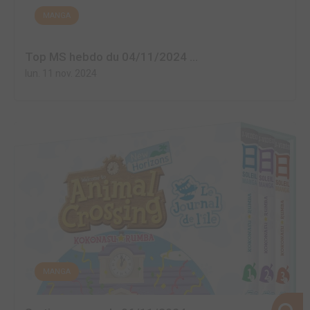
MANGA
Top MS hebdo du 04/11/2024 ...
lun. 11 nov. 2024
MANGA