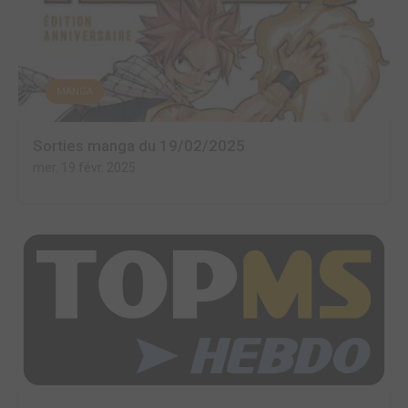
MANGA
Sorties manga du 19/02/2025
mer. 19 févr. 2025