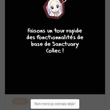
MANGA
8
7
6
4
Sorties manga du 03/06/2026
mer. 3 juin 2026
MANGA
Non merci je connais déjà !