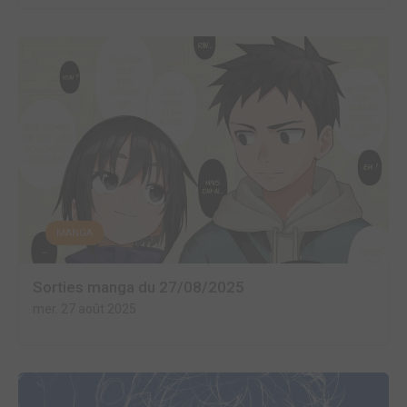
MANGA
Sorties manga du 27/08/2025
mer. 27 août 2025