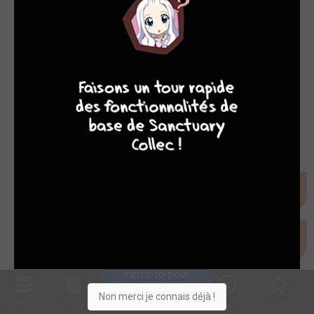
8
7
8
7
Inscris-toi pour 
entrer ta collection !
Non merci je connais déjà !
Collec
Shop. list
Planning
Animes
Découvrir
Envies