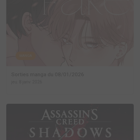
MANGA
Sorties manga du 08/01/2026
jeu. 8 janv. 2026