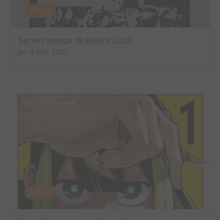
MANGA
Sorties manga du 04/09/2025
jeu. 4 sept. 2025
MANGA