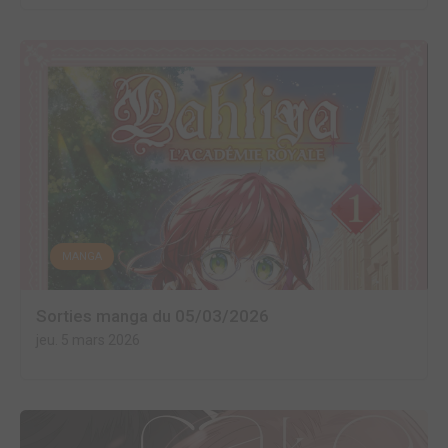
MANGA
Sorties manga du 05/03/2026
jeu. 5 mars 2026