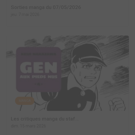
Sorties manga du 07/05/2026
jeu. 7 mai 2026
MANGA
Les critiques manga du staf...
dim. 15 mars 2026