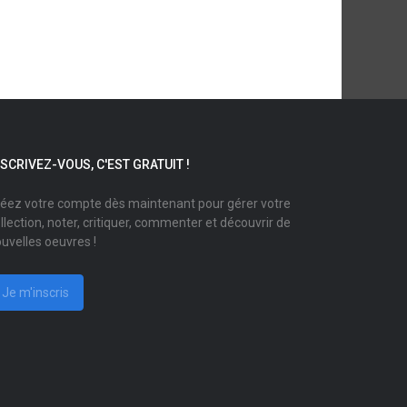
NSCRIVEZ-VOUS, C'EST GRATUIT !
éez votre compte dès maintenant pour gérer votre
llection, noter, critiquer, commenter et découvrir de
uvelles oeuvres !
Je m'inscris