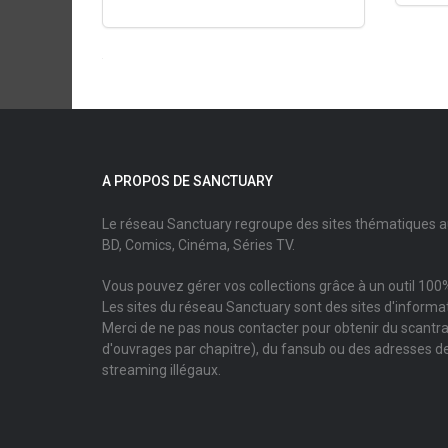
A PROPOS DE SANCTUARY
Le réseau Sanctuary regroupe des sites thématiques 
BD, Comics, Cinéma, Séries TV.
Vous pouvez gérer vos collections grâce à un outil 100%
Les sites du réseau Sanctuary sont des sites d'informati
Merci de ne pas nous contacter pour obtenir du scantr
d'ouvrages par chapitre), du fansub ou des adresses de
streaming illégaux.