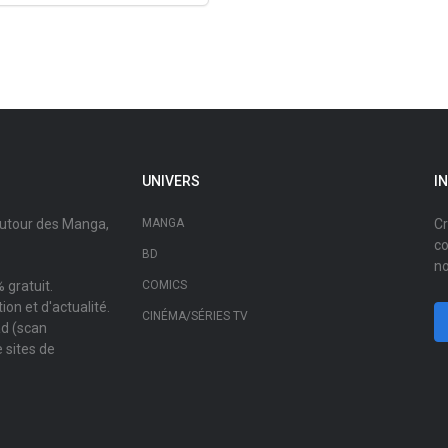
UNIVERS
I
autour des Manga,
MANGA
Cr
co
BD
no
 gratuit.
COMICS
on et d'actualité.
CINÉMA/SÉRIES TV
ad (scan
 sites de