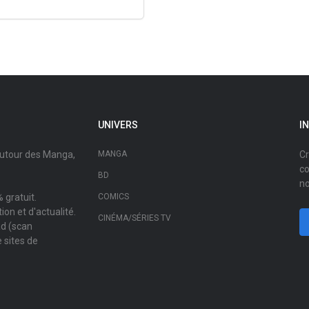
UNIVERS
I
autour des Manga,
MANGA
Cr
co
BD
no
 gratuit.
COMICS
on et d'actualité.
CINÉMA/SÉRIES TV
ad (scan
 sites de