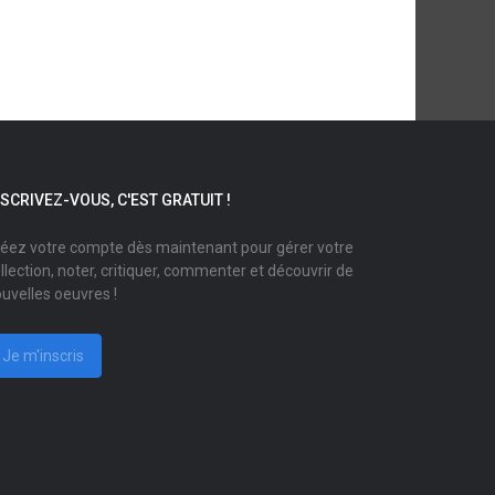
NSCRIVEZ-VOUS, C'EST GRATUIT !
éez votre compte dès maintenant pour gérer votre
llection, noter, critiquer, commenter et découvrir de
uvelles oeuvres !
Je m'inscris