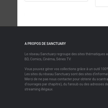
A PROPOS DE SANCTUARY
Le réseau Sanctuary regroupe des sites thématiques 
BD, Comics, Cinéma, Séries TV.
Vous pouvez gérer vos collections grâce à un outil 100%
Les sites du réseau Sanctuary sont des sites d'informati
Merci de ne pas nous contacter pour obtenir du scantr
d'ouvrages par chapitre), du fansub ou des adresses de
streaming illégaux.