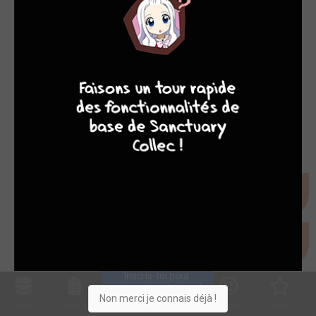
MANGA
9
7
6
6
Sorties BD du 06/05/2026
mer. 6 mai 2026
Inscris-toi pour 
entrer ta collection !
Non merci je connais déjà !
Collec
Shop. list
Planning
Animes
Découvrir
Envies