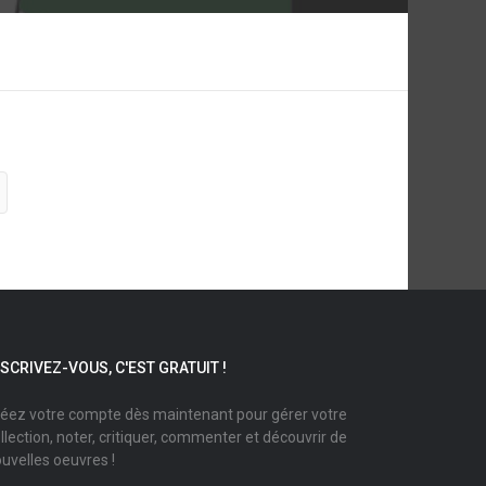
NSCRIVEZ-VOUS, C'EST GRATUIT !
éez votre compte dès maintenant pour gérer votre
llection, noter, critiquer, commenter et découvrir de
uvelles oeuvres !