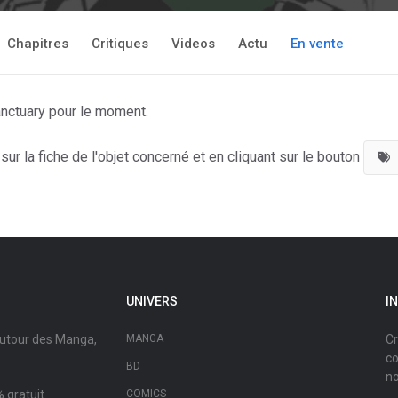
Chapitres
Critiques
Videos
Actu
En vente
anctuary pour le moment.
ur la fiche de l'objet concerné et en cliquant sur le bouton
UNIVERS
I
autour des Manga,
MANGA
Cr
co
BD
no
 gratuit.
COMICS