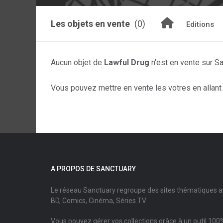
Les objets en vente
(0)
Editions
Aucun objet de
Lawful Drug
n'est en vente sur S
Vous pouvez mettre en vente les votres en allant s
A PROPOS DE SANCTUARY
Le réseau Sanctuary regroupe des sites thématiques 
BD, Comics, Cinéma, Séries TV.
Vous pouvez gérer vos collections grâce à un outil 100%