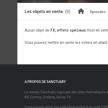
Les objets en vente
(0)
Episodes
Aucun objet de
FX, effets spéciaux
n'est en ven
Vous pouvez mettre en vente les votres en allant s
A PROPOS DE SANCTUARY
Le réseau Sanctuary regroupe des sites thématiques 
BD, Comics, Cinéma, Séries TV.
Vous pouvez gérer vos collections grâce à un outil 100%