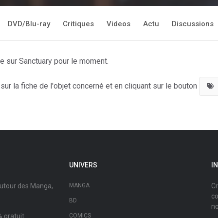
DVD/Blu-ray
Critiques
Videos
Actu
Discussions
te sur Sanctuary pour le moment.
ur la fiche de l'objet concerné et en cliquant sur le bouton
UNIVERS
I
autour des Manga,
MANGA
Cr
co
BD
no
 gratuit.
COMICS