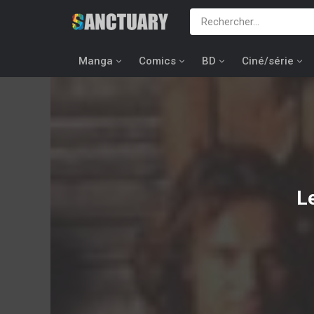
Manga
Comics
BD
Ciné/série
L