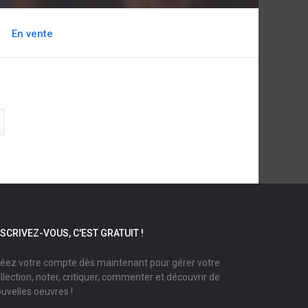
En vente
NSCRIVEZ-VOUS, C'EST GRATUIT !
éez votre compte dès maintenant pour gérer votre
llection, noter, critiquer, commenter et découvrir de
uvelles oeuvres !