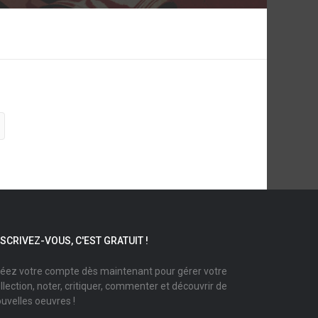
NSCRIVEZ-VOUS, C'EST GRATUIT !
éez votre compte dès maintenant pour gérer votre
llection, noter, critiquer, commenter et découvrir de
uvelles oeuvres !