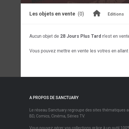
Les objets en vente
(0)
Editions
Aucun objet de
28 Jours Plus Tard
n'est en vent
Vous pouvez mettre en vente les votres en allant s
A PROPOS DE SANCTUARY
Le réseau Sanctuary regroupe des sites thématiques 
BD, Comics, Cinéma, Séries TV.
Vous pouvez gérer vos collections grâce à un outil 100%