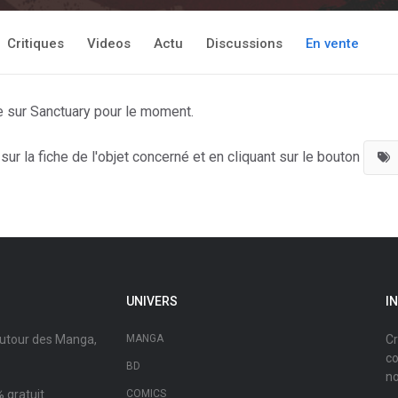
Critiques
Videos
Actu
Discussions
En vente
e sur Sanctuary pour le moment.
ur la fiche de l'objet concerné et en cliquant sur le bouton
UNIVERS
I
autour des Manga,
MANGA
Cr
co
BD
no
 gratuit.
COMICS