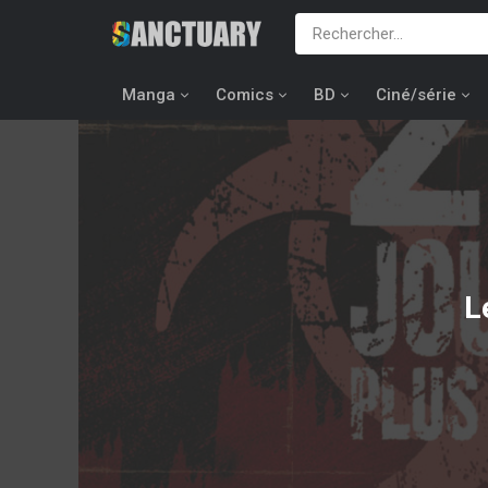
Manga
Comics
BD
Ciné/série
L